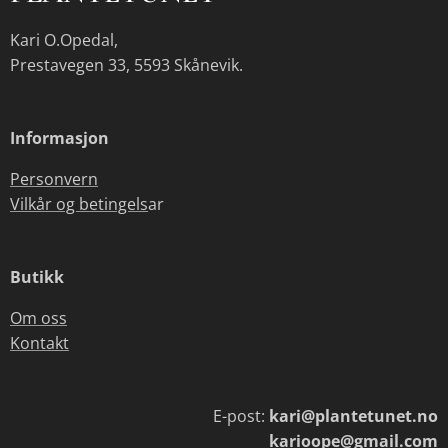
Kari O.Opedal,
Prestavegen 33, 5593 Skånevik.
Informasjon
Personvern
Vilkår og betingels
ar
Butikk
Om oss
Kontakt
E-post:
kari@plantetunet.no
karioope@gmail.com