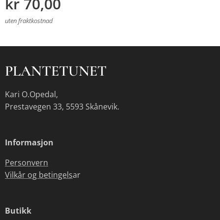
kr
70,00
uten fraktkostnad
PLANTETUNET
Kari O.Opedal,
Prestavegen 33, 5593 Skånevik.
Informasjon
Personvern
Vilkår og betingels
ar
Butikk